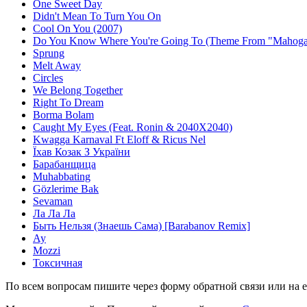
One Sweet Day
Didn't Mean To Turn You On
Cool On You (2007)
Do You Know Where You're Going To (Theme From "Mahoga
Sprung
Melt Away
Circles
We Belong Together
Right To Dream
Borma Bolam
Caught My Eyes (Feat. Ronin & 2040X2040)
Kwagga Karnaval Ft Eloff & Ricus Nel
Їхав Козак З України
Барабанщица
Muhabbating
Gözlerime Bak
Sevaman
Ла Ла Ла
Быть Нельзя (Знаешь Сама) [Barabanov Remix]
Ау
Mozzi
Токсичная
По всем вопросам пишите через форму обратной связи или на e