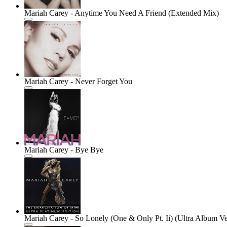
Mariah Carey - Anytime You Need A Friend (Extended Mix)
Mariah Carey - Never Forget You
Mariah Carey - Bye Bye
Mariah Carey - So Lonely (One & Only Pt. Ii) (Ultra Album Ve